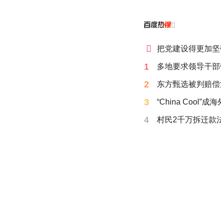


把党建设得更加坚
1
多地要求领导干部
2
东方甄选被判赔偿
3
“China Cool”
4
村民2千万拆迁款法