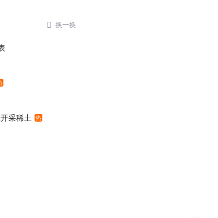

换一换
表
热
底开采稀土
热