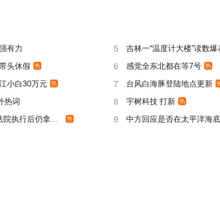
5
强有力
吉林一“温度计大楼”读数爆
6
带头休假
感觉全东北都在等7号
热
热
7
江小白30万元
台风白海豚登陆地点更新
热
8
成海外热词
宇树科技 打新
热
9
院执行后仍拿不到
中方回应是否在太平洋海
热