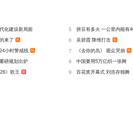
5
代化建设新局面
拼豆有多火 一公里内能有4
6
的来了
吴碧霞 降维打击
热
热
7
24小时警戒线
《去你的岛》 观众哭崩
热
热
8
重磅规划出炉
中国要用5万亿织一张网
9
26》歌王
百花奖开幕式 刘浩存独舞
新